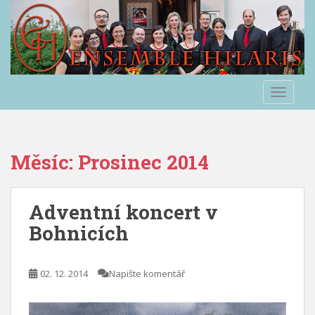
S
k
i
p
t
o
TOGGLE
m
a
i
n
Měsíc:
Prosinec 2014
c
o
n
Adventní koncert v
t
Bohnicích
e
n
t
02. 12. 2014
Napište komentář