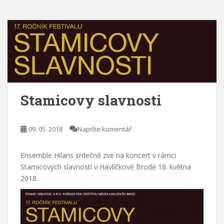
Stamicovy slavnosti
09. 05. 2018
Napište komentář
Ensemble Hilaris srdečně zve na koncert v rámci
Stamicových slavností v Havlíčkově Brodě 18. května
2018.