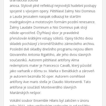
dramatická sólová
ariosa. Stylově plně reflektují nejnovější hudební postupy
spojené s vývojem opery. Pětihlasé žalmy Nisi Dominus
a Lauda Jerusalem naopak odkazují ke starším
madrigalovým a motetovým formám pozdní renesance.
Žalmy Laudate Dominum a Nisi Dominus pak stojí
někde uprostřed. Čtyřhlasý sbor je pravidelně
přerušován krátkými vstupy sólistů. Opisy těchto dvou
skladeb pocházejí z kroměřížského zámeckého archivu.
Poslední dvě skladby dnešního programu nejsou dílem
Giovanniho Antonia Rigattiho, ale jeho dvou slavných
současníků. Autorem pětihlasé antifony Alma
redemptoris mater je Francesco Cavalli, který působil
jako varhaník v dómu sv. Marka v Benátkách a zároveň
je autorem bezmála 50 oper. Autorem osmihlasé
antifony Ave maris stella je Claudio Monteverdi. Tato
antifona je součástí Monteverdiho slavných
Mariánských nešpor.
Vokální soubor Ensemble Hilaris byl založen v únoru
roku 2011, jeho uměleckým vedoucím je od počátku