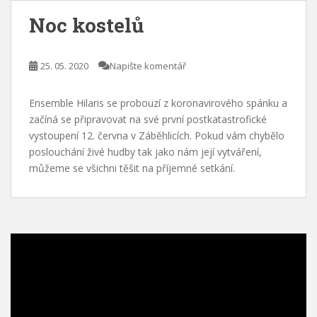
Noc kostelů
25. 05. 2020
Napište komentář
Ensemble Hilaris se probouzí z koronavirového spánku a
začíná se připravovat na své první postkatastrofické
vystoupení 12. června v Záběhlicích. Pokud vám chybělo
poslouchání živé hudby tak jako nám její vytváření,
můžeme se všichni těšit na příjemné setkání.