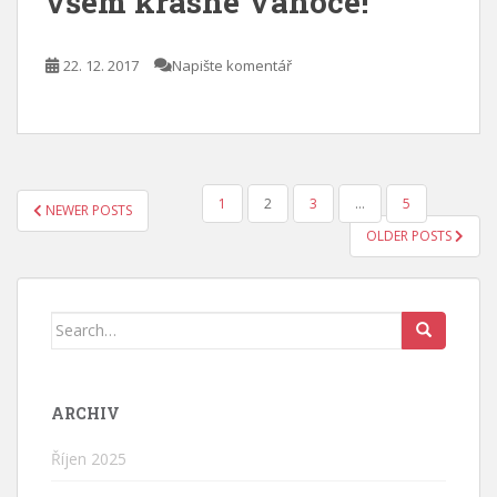
všem krásné Vánoce!
22. 12. 2017
Napište komentář
STRÁNKOVÁNÍ
1
2
3
…
5
NEWER POSTS
PŘÍSPĚVKŮ
OLDER POSTS
Search
for:
ARCHIV
Říjen 2025