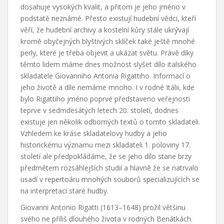
dosahuje vysokých kvalit, a přitom je jeho jméno v
podstatě neznámé. Přesto existují hudební vědci, kteří
věří, že hudební archivy a kostelní kůry stále ukrývají
kromě obyčejných blyštivých sklíček také ještě mnohé
perly, které je třeba objevit a ukázat světu. Právě díky
těmto lidem máme dnes možnost slyšet dílo italského
skladatele Giovanniho Antonia Rigattiho. Informací o
jeho životě a díle nemáme mnoho. I v rodné Itálii, kde
bylo Rigattiho jméno poprvé představeno veřejnosti
teprve v sedmdesátých letech 20. století, dodnes
existuje jen několik odborných textů o tomto skladateli.
Vzhledem ke kráse skladatelovy hudby a jeho
historickému významu mezi skladateli 1. poloviny 17.
století ale předpokládáme, že se jeho dílo stane brzy
předmětem rozsáhlejších studií a hlavně že se natrvalo
usadí v repertoáru mnohých souborů specializujících se
na interpretaci staré hudby.
Giovanni Antonio Rigatti (1613–1648) prožil většinu
svého ne příliš dlouhého života v rodných Benátkách.