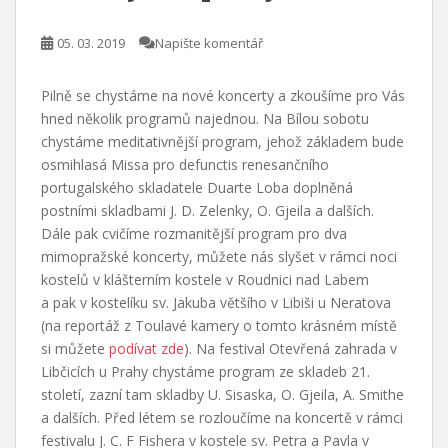
05. 03. 2019
Napište komentář
Pilně se chystáme na nové koncerty a zkoušíme pro Vás
hned několik programů najednou. Na Bílou sobotu
chystáme meditativnější program, jehož základem bude
osmihlasá Missa pro defunctis renesančního
portugalského skladatele Duarte Loba doplněná
postními skladbami J. D. Zelenky, O. Gjeila a dalších.
Dále pak cvičíme rozmanitější program pro dva
mimopražské koncerty, můžete nás slyšet v rámci noci
kostelů v klášterním kostele v Roudnici nad Labem
a pak v kostelíku sv. Jakuba většího v Libiši u Neratova
(na reportáž z Toulavé kamery o tomto krásném místě
si můžete
podívat zde
). Na festival Otevřená zahrada v
Libčicích u Prahy chystáme program ze skladeb 21.
století, zazní tam skladby U. Sisaska, O. Gjeila, A. Smithe
a dalších. Před létem se rozloučíme na koncertě v rámci
festivalu J. C. F Fishera v kostele sv. Petra a Pavla v