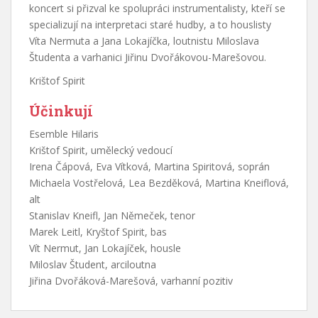
koncert si přizval ke spolupráci instrumentalisty, kteří se
specializují na interpretaci staré hudby, a to houslisty
Víta Nermuta a Jana Lokajíčka, loutnistu Miloslava
Študenta a varhanici Jiřinu Dvořákovou-Marešovou.
Krištof Spirit
Účinkují
Esemble Hilaris
Krištof Spirit, umělecký vedoucí
Irena Čápová, Eva Vítková, Martina Spiritová, soprán
Michaela Vostřelová, Lea Bezděková, Martina Kneiflová,
alt
Stanislav Kneifl, Jan Němeček, tenor
Marek Leitl, Kryštof Spirit, bas
Vít Nermut, Jan Lokajíček, housle
Miloslav Študent, arciloutna
Jiřina Dvořáková-Marešová, varhanní pozitiv