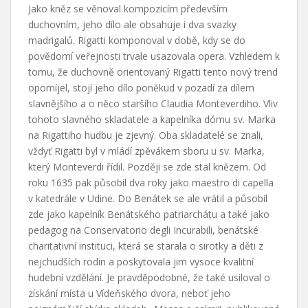
Jako kněz se věnoval kompozicím především
duchovním, jeho dílo ale obsahuje i dva svazky
madrigalů. Rigatti komponoval v době, kdy se do
povědomí veřejnosti trvale usazovala opera. Vzhledem k
tomu, že duchovně orientovaný Rigatti tento nový trend
opomíjel, stojí jeho dílo poněkud v pozadí za dílem
slavnějšího a o něco staršího Claudia Monteverdiho. Vliv
tohoto slavného skladatele a kapelníka dómu sv. Marka
na Rigattiho hudbu je zjevný. Oba skladatelé se znali,
vždyť Rigatti byl v mládí zpěvákem sboru u sv. Marka,
který Monteverdi řídil. Později se zde stal knězem. Od
roku 1635 pak působil dva roky jako maestro di capella
v katedrále v Udine. Do Benátek se ale vrátil a působil
zde jako kapelník Benátského patriarchátu a také jako
pedagog na Conservatorio degli Incurabili, benátské
charitativní instituci, která se starala o sirotky a děti z
nejchudších rodin a poskytovala jim vysoce kvalitní
hudební vzdělání. Je pravděpodobné, že také usiloval o
získání místa u Vídeňského dvora, neboť jeho