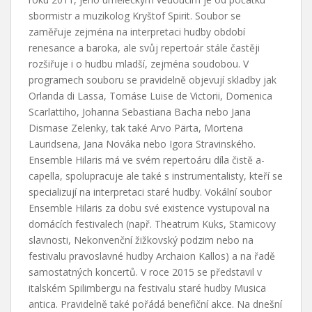
sbormistr a muzikolog Kryštof Spirit. Soubor se
zaměřuje zejména na interpretaci hudby období
renesance a baroka, ale svůj repertoár stále častěji
rozšiřuje i o hudbu mladší, zejména soudobou. V
programech souboru se pravidelně objevují skladby jak
Orlanda di Lassa, Tomáse Luise de Victorii, Domenica
Scarlattiho, Johanna Sebastiana Bacha nebo Jana
Dismase Zelenky, tak také Arvo Pärta, Mortena
Lauridsena, Jana Nováka nebo Igora Stravinského.
Ensemble Hilaris má ve svém repertoáru díla čistě a-
capella, spolupracuje ale také s instrumentalisty, kteří se
specializují na interpretaci staré hudby. Vokální soubor
Ensemble Hilaris za dobu své existence vystupoval na
domácích festivalech (např. Theatrum Kuks, Stamicovy
slavnosti, Nekonvenční žižkovský podzim nebo na
festivalu pravoslavné hudby Archaion Kallos) a na řadě
samostatných koncertů. V roce 2015 se představil v
italském Spilimbergu na festivalu staré hudby Musica
antica. Pravidelně také pořádá benefiční akce. Na dnešní