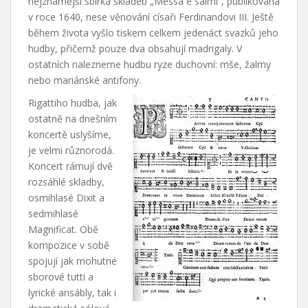
nejznámější sbírka skladeb „Messa e salmi“, publikovaná
v roce 1640, nese věnování císaři Ferdinandovi III. Ještě
během života vyšlo tiskem celkem jedenáct svazků jeho
hudby, přičemž pouze dva obsahují madrigaly. V
ostatních nalezneme hudbu ryze duchovní: mše, žalmy
nebo mariánské antifony.
Rigattiho hudba, jak
ostatně na dnešním
koncertě uslyšíme,
je velmi různorodá.
Koncert rámují dvě
rozsáhlé skladby,
osmihlasé Dixit a
sedmihlasé
Magnificat. Obě
kompozice v sobě
spojují jak mohutné
sborové tutti a
lyrické ansábly, tak i